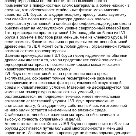
рассортированный по плотности. Шпон высоких сортов
применяется в поверхностных слоях материала, а более низких - в
средних, что обеспечивает стабильные физико-механические
свойства LVL бруса. Благодаря мощному прессу, используемому
при склейке слоев шпона, структура древесных волокон
получается уплотненной, а клейкая фенолформальдегидная смола
обеспечивает на молекулярном уровне сверхпрочный клеевой шов.
Так, при создании пролета длиной 10м понадобится балка из LVL
бруса в объеме в полтора раза меньше, чем из клееного бруса. И
если размеры балки из массива ограничены естественной длиной
древесины, то ЛВЛ может быть любой длины, ограниченной только
возможностями транспортировки.
Важным преимуществом ЛВЛ бруса перед изделиями из обычной
древесины является то, что он представляет собой полностью
однородный материал с неизменными физико-механическими
характеристиками по всему объему.
LVL брус не меняет свойств на протяжении всего срока
эксплуатации, сохраняет точные геометрические размеры в
независимости от сезонных факторов, изменений окружающей
среды и климатических условий. Материал не деформируется при
изменении температурно-влажностных условий, не
растрескивается, не подвержен гниению, имеет минимальные
показатели естественной усушки. LVL брус практически не
впитывает влагу, благодаря чему собственный вес изготовленной
из него балки остается неизменным во влажной среде.
Стабильность линейных размеров материала обеспечивает и
высокую точность сопрягаемых изделий.
Более высокая огнестойкость ЛВЛ бруса по сравнению с обычным
брусом достигается путем большой многослойности и меньшей
пористости. Используемая в производстве фенолформальдегидная