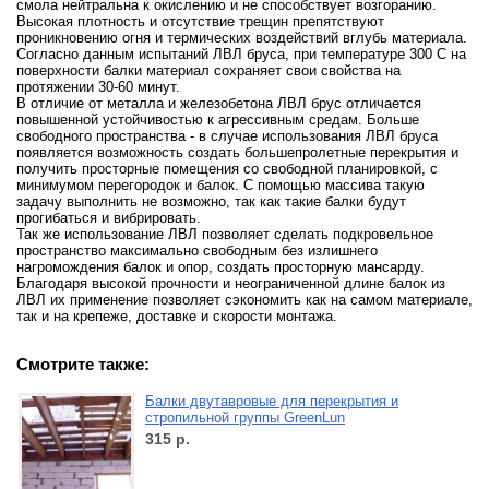
смола нейтральна к окислению и не способствует возгоранию.
Высокая плотность и отсутствие трещин препятствуют
проникновению огня и термических воздействий вглубь материала.
Согласно данным испытаний ЛВЛ бруса, при температуре 300 С на
поверхности балки материал сохраняет свои свойства на
протяжении 30-60 минут.
В отличие от металла и железобетона ЛВЛ брус отличается
повышенной устойчивостью к агрессивным средам. Больше
свободного пространства - в случае использования ЛВЛ бруса
появляется возможность создать большепролетные перекрытия и
получить просторные помещения со свободной планировкой, с
минимумом перегородок и балок. С помощью массива такую
задачу выполнить не возможно, так как такие балки будут
прогибаться и вибрировать.
Так же использование ЛВЛ позволяет сделать подкровельное
пространство максимально свободным без излишнего
нагромождения балок и опор, создать просторную мансарду.
Благодаря высокой прочности и неограниченной длине балок из
ЛВЛ их применение позволяет сэкономить как на самом материале,
так и на крепеже, доставке и скорости монтажа.
Смотрите также:
Балки двутавровые для перекрытия и
стропильной группы GreenLun
315
р.